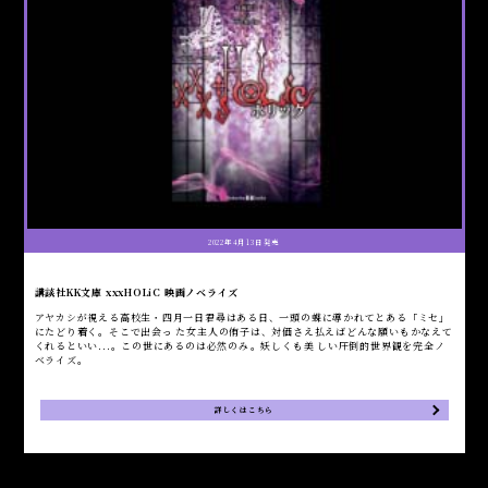
2022年4月13日発売
講談社KK文庫 xxxHOLiC 映画ノベライズ
アヤカシが視える高校生・四月一日君尋はある日、一頭の蝶に導かれてとある「ミセ」
にたどり着く。そこで出会っ た女主人の侑子は、対価さえ払えばどんな願いもかなえて
くれるといい...。この世にあるのは必然のみ。妖しくも美 しい圧倒的世界観を完全ノ
ベライズ。
詳しくはこちら