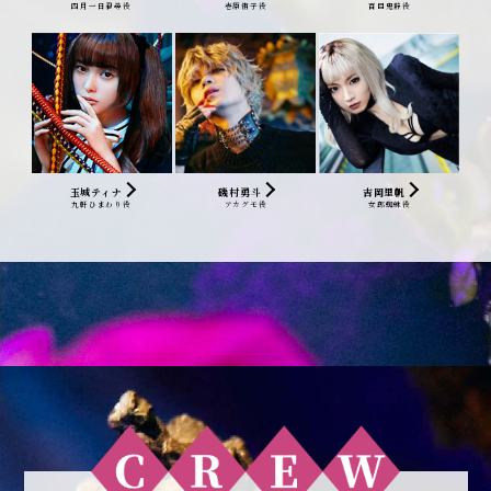
四⽉⼀⽇君尋役
壱原侑⼦役
百目鬼静役
玉城ティナ
磯村勇斗
吉岡里帆
九軒ひまわり役
アカグモ役
女郎蜘蛛役