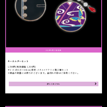
2022年4月25日発売
キーホルダーセット
1,500円(税抜価格 1,364円)
サイズ:約4.8×4.8cm/素材:メタル+アクリル製/2種セット
※商品の数量には限りがございます。品切れの際はご容赦ください。
詳しくはこちら