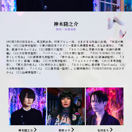
玉城ティナ
柴咲コウ
松村北斗
磯村勇斗
神木隆之介
吉岡里帆
九軒ひまわり役
壱原侑⼦役
百目鬼静役
アカグモ役
四⽉⼀⽇君尋役
女郎蜘蛛役
1981年8月5日生まれ。東京都出身。『バトル・ロワイアル』（00/深作欣二監督）で注目を集
1995年6月18日生まれ。静岡県出身。SixTONESのメンバーとして、映画・音楽・TV・舞台
1997年10月8日生まれ、沖縄県出身。映画デビュー作は『天の茶助』（15/SABU監督）。19
1992年9月11日生まれ、静岡県出身。近年の主な出演作に、『ヤクザと家族 The Family』
1993年5月19日生まれ。埼玉県出身。95年デビュー後、さまざまな作品に出演。『妖怪大戦
1993年1月15日生まれ、京都府出身。15年の連続テレビ小説『あさが来た』に出演し注目を
め、01年『GO』（行定勲監督）で第25回日本アカデミー賞最優秀助演女優賞他多数受賞。
など多方面に活躍。12年、ドラマ「私立バカレア高校」（NTV）で俳優デビューを果たし、
年に『Dinerダイナー』（蜷川実花監督）、『チワワちゃん』（二宮健監督）、『惡の華』
(21/藤井道人監督)、『東京リベンジャーズ』（21/英勉監督）、『劇場版 きのう何食べ
争』（05/三池崇史監督）で第29回日本アカデミー賞新人俳優賞受賞。主な出演作に、『桐
集める。19年の出演作『パラレルワールド・ラブストーリー』、主演作『見えない目撃者』
03年、『黄泉がえり』（塩田明彦監督）では主題歌も担当。17年にはNHK大河ドラマ「おん
さらに同年『劇場版 私立バカレア高校』で映画デビュー。近年の主な出演作に、「10の秘
（井口昇監督）、主演作『地獄少女』（白石晃士監督）に出演、第44回報知映画賞新人賞を
た?』（21/中江和仁監督）がある。第45回日本アカデミー賞では新人俳優賞を受賞。現在
島、部活やめるってよ』（12/吉田大八監督）、『るろうに剣心 京都大火編／伝説の最期
で第43回日本アカデミー賞新人俳優賞を受賞。待機作に主演ドラマ「しずかちゃんとパパ」
な城主 直虎」で主演。その他主な作品に、『世界の中心で、愛を叫ぶ』（04/行定勲監
密」（20/CX）、「レッドアイズ 監視捜査班」（21/NTV）、NHK連続テレビ小説「カムカ
受賞。その他の出演作に「FOLOWERS」（20/蜷川実花監督）、『AI崩壊』（20/入江悠監
『前科者』（岸善幸監督）が公開中のほか、公開待機作に『PLAN75』（早川千絵監督）、
編』（14/大友啓史監督）、『バクマン。』（15/大根仁監督）、『TOO YOUNG TO DIE！
（22/ NHKBS）、主演映画『ハケンアニメ！』（22/吉野耕平監督）がある。
督）、『メゾン・ド・ヒミコ』（05/犬童一心監督）、『容疑者Xの献身』（08/西谷弘監
ムエヴリバディ」（21）、『映画 少年たち』（19/本木克英監督）、主演作『ライアー×ラ
督）など。公開待機作に『映画 極主夫道』（22初夏公開/瑠東東一郎監督）。
『異動辞令は音楽隊！』(内田英治監督)がある。
若くして死ぬ』（16/宮藤官九郎監督）、『君の名は。』（声の出演/16/新海誠監督）、『３
督）、『大奥』（10/金子文紀監督）、『食堂かたつむり』（10/富永まい督)、
イアー』（21/耶雲哉治監督）、『劇場版 きのう何食べた？』（21/中江和仁監督）等があ
月のライオン 前編・後編』（17/大友啓史監督）、『フォルトゥナの瞳』（19/三木孝浩監
『47RONIN』（13/カール・リンシュ監督）、『青天の霹靂』（14/劇団ひとり監督）、『信
る。
督）、『屍人荘の殺人』（19/木村ひさし監督）、『るろうに剣心 最終章 The Final』（21/
長協奏曲』（16/松山博昭監督）、『ねことじいちゃん』（19/岩合光昭監督）、『燃えよ
大友啓史監督）、『ノイズ』（22/廣木隆一監督）。公開待機作に『GHOSTBOOK おばけず
剣』（20/原田眞人監督）。公開待機作に『沈黙のパレード』（22／西谷弘監督）。
かん』（22/山崎貴監督）。
神木隆之介
柴咲コウ
松村北斗