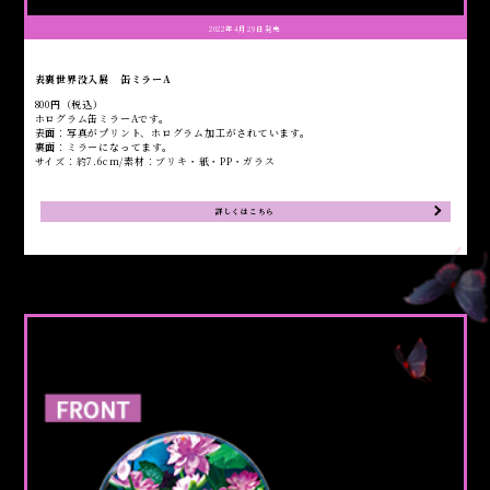
2022年4月29日発売
表裏世界没入展 缶ミラーA
800円（税込）
ホログラム缶ミラーAです。
表面：写真がプリント、ホログラム加工がされています。
裏面：ミラーになってます。
サイズ：約7.6cm/素材：ブリキ・紙・PP・ガラス
詳しくはこちら