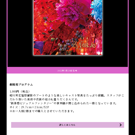
2022年5月20日発売
劇場用プログラム
1,000円（税込）
蜷川実花監督撮影のアートのような美しいキャスト写真をたっぷり掲載。スタッフがこ
だわり抜いた美術や衣装の紹介も盛りだくさんです。
“新体感ビジュアルファンタジー”の世界観が閉じ込められた一冊となっています。
サイズ：29.7cm×21cm/52P
※お一人様2冊までの購入とさせていただきます。
詳しくはこちら