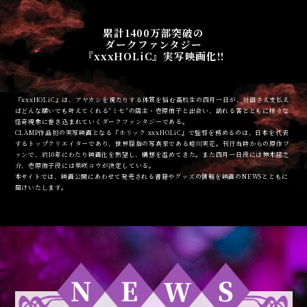
累計1400万部突破の
ダークファンタジー
『xxxHOLiC』実写映画化!!
『xxxHOLiC』は、アヤカシを視たりする体質を悩む高校生の四月一日が、対価さえ支払え
ばどんな願いでも叶えてくれる“ミセ“の店主・壱原侑子と出会い、訪れる客とともに様々な
怪奇現象に巻き込まれていくダークファンタジーである。
CLAMP作品初の実写映画となる『ホリック xxxHOLiC』で監督を務めるのは、日本を代表
するトップクリエイターであり、世界屈指の写真家である蜷川実花。刊行当時からの原作フ
ァンで、約10年にわたり映画化を熱望し、構想を温めてきた。また四月一日役には神木隆之
介、壱原侑子役には柴咲コウが決定している。
本サイトでは、映画公開にあわせて発売される書籍やグッズの情報を映画のNEWSとともに
届けいたします。