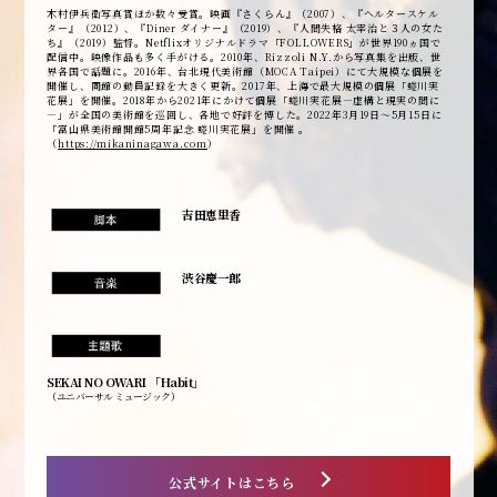
木村伊兵衛写真賞ほか数々受賞。映画『さくらん』（2007）、『ヘルタースケル
ター』（2012）、『Diner ダイナー』（2019）、『人間失格 太宰治と３人の女た
ち』（2019）監督。Netflixオリジナルドラマ「FOLLOWERS」が世界190ヵ国で
配信中。映像作品も多く手がける。2010年、Rizzoli N.Y.から写真集を出版、世
界各国で話題に。2016年、台北現代美術館（MOCA Taipei）にて大規模な個展を
開催し、同館の動員記録を大きく更新。2017年、上海で最大規模の個展「蜷川実
花展」を開催。2018年から2021年にかけて個展「蜷川実花展—虚構と現実の間に
—」が全国の美術館を巡回し、各地で好評を博した。2022年3月19日〜5月15日に
「富山県美術館開館5周年記念 蜷川実花展」を開催 。
（
https://mikaninagawa.com
）
吉田恵里香
渋谷慶一郎
SEKAI NO OWARI 「Habit」
（ユニバーサル ミュージック）
公式サイトはこちら