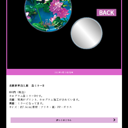
2022年4月29日発売
表裏世界没入展 缶ミラーB
800円（税込）
ホログラム缶ミラーBです。
表面：写真がプリント、ホログラム加工がされています。
裏面：ミラーになってます。
サイズ：約7.6cm/素材：ブリキ・紙・PP・ガラス
詳しくはこちら