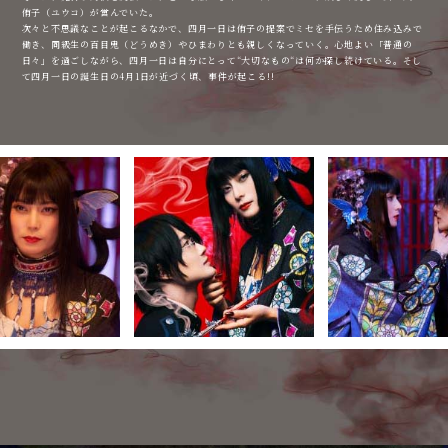
侑子（ユウコ）が営んでいた。
次々と不思議なことが起こるなかで、四月一日は侑子の提案でミセを手伝うため住み込みで
働き、同級生の百目鬼（どうめき）やひまわりとも親しくなっていく。心地よい「普通の
日々」を過ごしながら、四月一日は自分にとって“大切なもの“は何か探し続けている。そし
て四月一日の誕生日の4月1日が近づく頃、事件が起こる!!