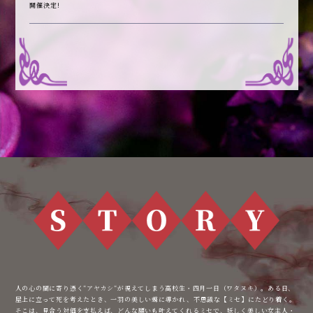
開催決定!
人の心の闇に寄り憑く“アヤカシ“が視えてしまう高校生・四月一日（ワタヌキ）。ある日、
屋上に立って死を考えたとき、一羽の美しい蝶に導かれ、不思議な【ミセ】にたどり着く。
そこは、見合う対価を支払えば、どんな願いも叶えてくれるミセで、妖しく美しい女主人・