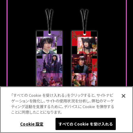
「すべての Cookie を受け入れる」をクリックすると、サイトナビ
ゲーションを強化し、サイトの使用状況を分析し、弊社のマーケ
ティング活動を支援するために、デバイスに Cookie を保存する
ことに同意したことになります。
2022年4月25日発売
Cookie 設定
すべての Cookie を受け入れる